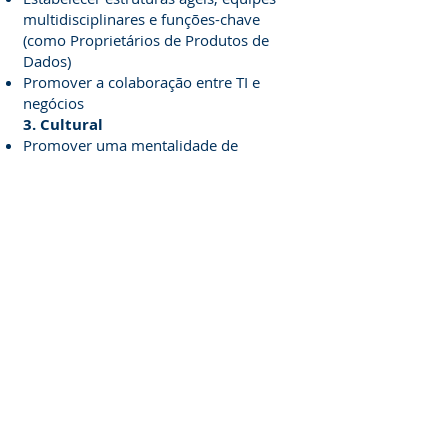
multidisciplinares e funções-chave
(como Proprietários de Produtos de
Dados)
Promover a colaboração entre TI e
negócios
3. Cultural
Promover uma mentalidade de
tentativa e erro, experimentação
contínua e aprendizagem constante
Capacitar e treinar funcionários para
usar dados e inteligência artificial em
seu trabalho diário
Reconhecer e recompensar o uso eficaz
de dados na tomada de decisões
Na Tecnolytics temos um
Starter Kit com o qual
Em apenas algumas
semanas, você terá seu